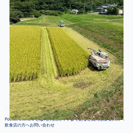
こんにちは、SUNNYSIDE FARMです！
お米は、収穫が終わり
現在はご注文頂いたお客様へ随時お届けしております!
人参もかなり大きくなっており、まもなく収穫時期に入
)
るところです(
いいね 0件
コメント 0件
コメントを投稿するには、
ログイン
または
会員登録
を
する必要があります。
Pocket Owners とは?
ご利用ガイド
よくあるご質問
生産者の方へ
飲食店の方へ
お問い合わせ