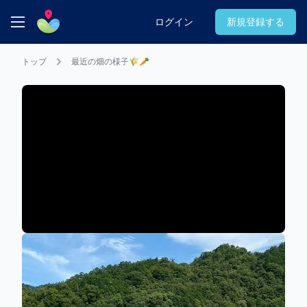
Pocket Owners (ポケット・オーナーズ)
ログイン
新規登録する
トップ
最近の畑の様子🌾🥕
Sunnyside Farm
Sunnyside Farm
レポート
愛媛県 松山市
最近の畑の様子🌾🥕