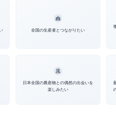
ク
47都道府県の厳選された生産者とつな
ま
い
全国の生産者とつながりたい
がることができます
だ
季節のおまかせボックスで予想外の素
日本全国の農産物との偶然の出会いを
晴らしい農産物と出会えます
楽しみたい