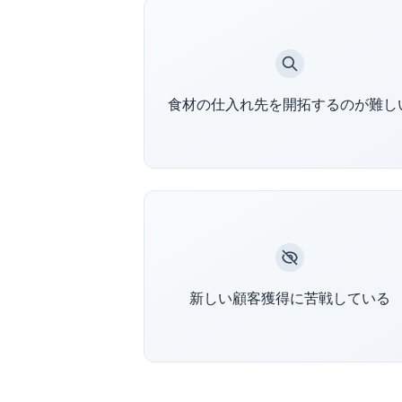
ポケセレProの全国農家ネットワー
で簡単に新しい仕入れ先を発見でき
食材の仕入れ先を開拓するのが難し
す
記事の投稿機能でレシピや食材のこ
新しい顧客獲得に苦戦している
わりを発信し新規顧客を獲得