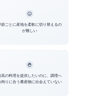
全国の農家ネットワークから季節に応
季節ごとに産地を柔軟に切り替えるの
じた産地を柔軟に選択できます
が難しい
毎月届くサンプル野菜で新しい食材と
最高の料理を提供したいのに、調理へ
の出会いを創出します
の拘りに合う農産物に出会えていない