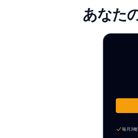
あなた
毎月3