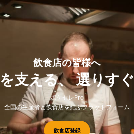
飲食店の皆様へ
を支える、
選りすぐ
ポケセレPro
全国の生産者と飲食店を結ぶプラットフォーム
飲食店登録