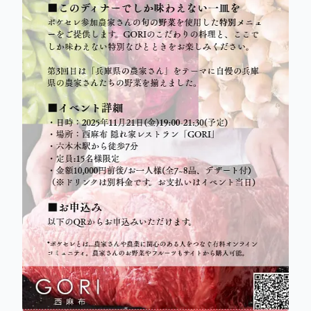
11/21(金)19:00~!!今回は兵庫県の農家
さんが大集合です！
みなさん、こんばんは！
GORI×ポケセレの第3回のイベントの開催が決定しまし
た！
今回の開催日時は11/21(金)19:00~です！
第1回目や第2回目でも「来てよかった！美味しかっ
た！」という声を
沢山いただいています！
開催する時期ごとに旬の野菜や農家さんが入れ替わっ
て、
旬の野菜を最大限の美味しさでお楽しみいただけるのが
イベントの魅力です！
第3回目のイベントでは、「兵庫県」の農家さんたちの
美味しいお野菜を集めました！
兵庫県の新たな良さを発見できるそんな時間になったら
幸いです！