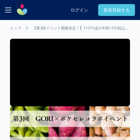
Pocket Owners (ポケット・オーナーズ)
ログイン
新規登録する
トップ
【第3回イベント開催決定！】11/21(金)19:00~!!今回は兵
庫県の農家さんが大集合です！
GORI 西麻布
GORI 西麻布
ニュース
東京都 港区
【第3回イベント開催決定！】