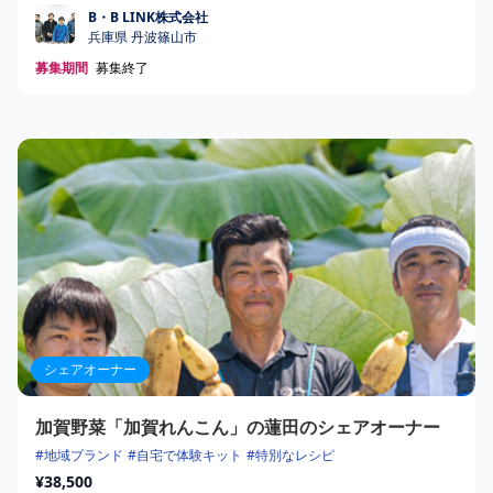
B・B LINK株式会社
B・B LINK株式会社
兵庫県 丹波篠山市
募集期間
募集終了
シェアオーナー
加賀野菜「加賀れんこん」の蓮田のシェアオーナー
#地域ブランド
#自宅で体験キット
#特別なレシピ
¥38,500