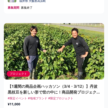
福井県 大飯郡高浜町
募集期間
募集終了
プロジェクト
【1週間の商品企画ハッカソン（3/4・3/12）】丹波
黒枝豆を新しい形で世の中に！商品開発プロジェクト
Supported by Planet M
#限定イベント
#地域ブランド
#限定プロジェクト
¥11,000