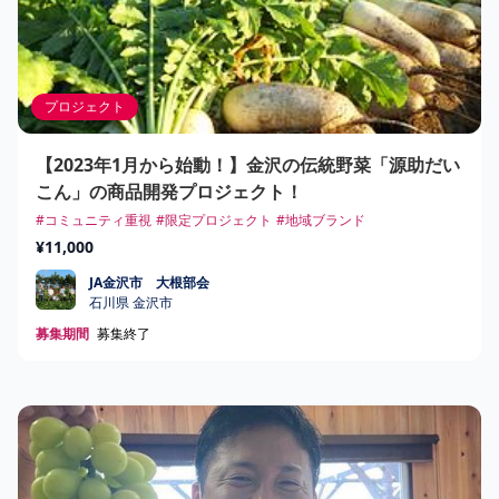
プロジェクト
【2023年1月から始動！】金沢の伝統野菜「源助だい
こん」の商品開発プロジェクト！
#コミュニティ重視
#限定プロジェクト
#地域ブランド
¥11,000
JA金沢市 大根部会
JA金沢市 大根部会
石川県 金沢市
募集期間
募集終了