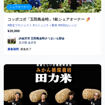
シェアオーナー
コッボコボ「五郎島金時」1畝シェアオーナー 🍠
#限定プロジェクト
#コミュニティ重視
#特別なレシピ
¥20,000
JA金沢市 五郎島金時さつまいも部会
JA金沢市 五郎島金時さつまいも部会
石川県 金沢市
募集期間
募集終了