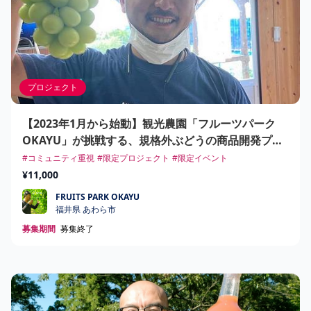
プロジェクト
【2023年1月から始動】観光農園「フルーツパーク
OKAYU」が挑戦する、規格外ぶどうの商品開発プロ
ジェクト！
#コミュニティ重視
#限定プロジェクト
#限定イベント
¥11,000
FRUITS PARK OKAYU
FRUITS PARK OKAYU
福井県 あわら市
募集期間
募集終了